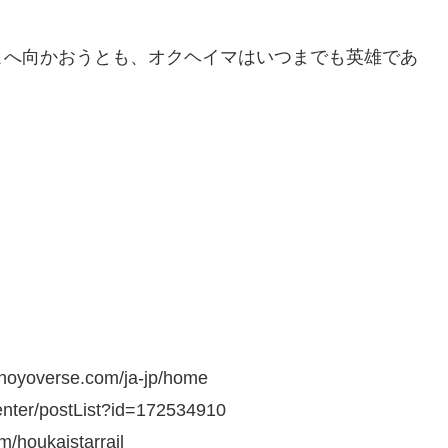
こへ向かおうとも、オクヘイマはいつまでも英雄であ
erse.com/ja-jp/home
nter/postList?id=172534910
ukaistarrail