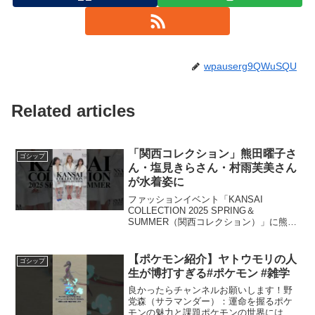
wpauserg9QWuSQU
Related articles
「関西コレクション」熊田曜子さ
ゴシップ
ん・塩見きらさん・村雨芙美さん
が水着姿に
ファッションイベント「KANSAI
COLLECTION 2025 SPRING＆
SUMMER（関西コレクション）」に熊田
曜子さん、塩見きらさん、村雨芙美さん
が登場。水着姿になるパフォーマンスで
会場を沸かせた。#関西コレクション #熊
【ポケモン紹介】ヤトウモリの人
ゴシップ
田曜子...
生が博打すぎる#ポケモン #雑学
良かったらチャンネルお願いします！野
党森（サラマンダー）：運命を握るポケ
モンの魅力と課題ポケモンの世界にはさ