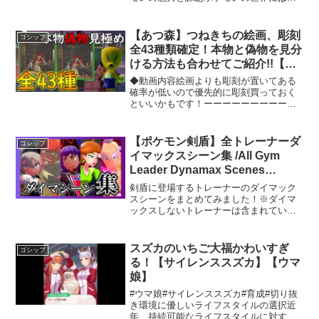
まざまなキャラクターが存在し、それぞ
れに独自の魅力があります。その中で
も、野党森（英語名：サラマンダー）は
【あつ森】つねきちの絵画、彫刻
ゴシップ
特に注目を集めるポケモンで...
全43種類確定！本物と偽物を見分
ける方法も合わせてご紹介!!【あ
つまれ どうぶつの森】【ぽんす
◆動画内容絵画よりも彫刻が置いてある
け】
確率が低いので優先的に彫刻買っておく
といいかもです！ーーーーーーーーーー
ーーーーーーーーーーーーーーーーーー
ーーーー★他のオススメ動画【あつ森】
レイジから買える低木全種類紹介！新し
【ポケモン剣盾】全トレーナーダ
ゴシップ
く追加された『ツバキ』や...
イマックスシーン集 /All Gym
Leader Dynamax Scenes
(Pokémon Sword & Shield)
剣盾に登場するトレーナーのダイマック
スシーンをまとめてみました！※ダイマ
ックスしないトレーナーは含まれていま
せん★このチャンネルはポケモンが大好
きな主が動画を通して更にポケモンを楽
しんだり、ポケモン好きのみなさんと交
スズカのいちご大福かわいすぎ
ゴシップ
流をしたり、語り合いたい...
る！【サイレンススズカ】【ウマ
娘】
#ウマ娘#サイレンススズカ#育成#切り抜
き環境に優しいライフスタイルの選択近
年、持続可能なライフスタイルに対する