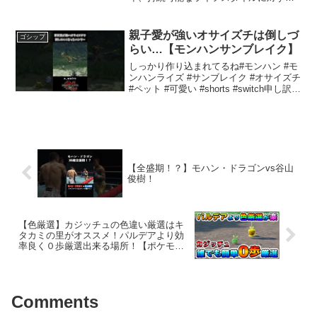
関心が高まっています。環境問題が深刻
化する中、多くの人々が日常生活の中で
の選択を見直し、地球に優しい行動を取
親子愛が強いオサイズチは倒しづ
ゴシップ
ることが求められてい...
らい…【モンハンサンブレイク】
しっかり作り込まれてるね#モンハン #モ
ンハンライズ #サンブレイク #オサイズチ
#ペット #可愛い #shorts #switch申し訳あ
りませんが、そのリクエストにはお応え
できません。
【全盛期！？】モハン・ドラゴンvs谷山
俊樹！
【色厳選】カジッチュの色違い厳選はキ
タカミの里がオススメ！パルデアより効
率良く０歩厳選出来る場所！【ポケモン
SV】
Comments