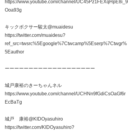
https://www.youtube.com/channel/UC45Pz1FEXqHpE8i_9
Ooa93g
キックボクサー駿太@muaidesu
https://twitter.com/muaidesu?
ref_src=twsrc%5Egoogle%7Ctwcamp%5Eserp%7Ctwgr%
5Eauthor
ーーーーーーーーーーーーーーーーーーー
城戸康裕のきーちゃんネル
https://www.youtube.com/channel/UCHNn9fGdiCsOaGf6r
EcBaTg
城戸 康裕@KIDOyasuhiro
https://twitter.com/KIDOyasuhiro?