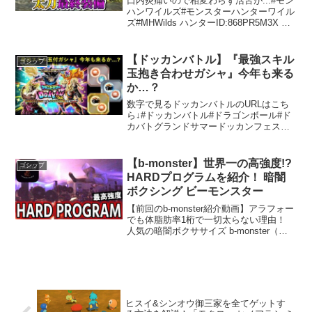
口内炎痛いので相変わらず活舌が...#モン
ハンワイルズ#モンスターハンターワイル
ズ#MHWilds ハンターID:868PR5M3X 効
率的な熱管理の重要性現代の技術が進化
する中で、熱管理はますます重要なテー
マとなっています。特に、電子機器...
【ドッカンバトル】『最強スキル
ゴシップ
玉抱き合わせガシャ』今年も来る
か…？
数字で見るドッカンバトルのURLはこち
ら↓#ドッカンバトル#ドラゴンボール#ド
カバトグランドサマードッカンフェスに
関する考察ドッカンバトルのファンにと
って、毎年のイベントは非常に重要なポ
イントです。特に、6月に開催される「グ
【b-monster】世界一の高強度!?
ゴシップ
ランドサマードッ...
HARDプログラムを紹介！ 暗闇
ボクシング ビーモンスター
【前回のb-monster紹介動画】アラフォー
でも体脂肪率1桁で一切太らない理由！
人気の暗闇ボクササイズ b-monster（ビ
ーモンスター）をご紹介！1stチャンネル
の方もよろしくお願いします🙇
【Instagram】お気軽にフォローお願...
ヒスイ&シンオウ御三家を全てゲットす