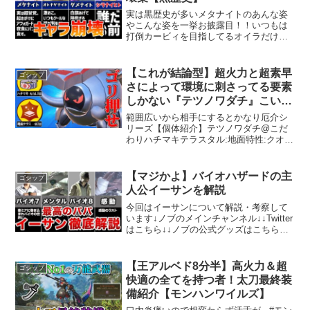
実は黒歴史が多いメタナイトのあんな姿
やこんな姿を一挙お披露目！！いつもは
打倒カービィを目指してるオイラだけ
ど、今日のところは勘弁してやる！代わ
りに今日は女子からチヤホヤされてるモ
テモテの仮面ヤロウをコテンパンにつる
【これが結論型】超火力と超素早
ゴシップ
し上げるぞ！！！……別にバ...
さによって環境に刺さってる要素
しかない『テツノワダチ』こいつ
マジで強いわ。【ポケモンSV】
範囲広いから相手にするとかなり厄介シ
リーズ【個体紹介】テツノワダチ@こだ
わりハチマキテラスタル:地面特性:クオー
クチャージ性格:陽気努力値:H12 A148 B4
D124 S220技構成:地震 アイアンヘッド
ワイルドボルト アイススピナ...
【マジかよ】バイオハザードの主
ゴシップ
人公イーサンを解説
今回はイーサンについて解説・考察して
います↓ノブのメインチャンネル↓↓Twitter
はこちら↓↓ノブの公式グッズはこちらか
ら↓【使用楽曲】効果音ラボ著作権：
©CAPCOM CO., LTD. 1998, 2020 ALL
RIGHTS RE...
【王アルベド8分半】高火力＆超
ゴシップ
快適の全てを持つ者！太刀最終装
備紹介【モンハンワイルズ】