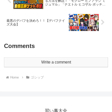
る方法を解説！「モクロー ヒノアラシ ミ
ジュマル」「ナエトル ヒコザル ポッチャ
マ」 【ポケモン LEGENDS アルセウ
ス】
最悪のデバフを決めろ！！【デバフクイ
ズ大会】
Comments
Write a comment
Home
ゴシップ
習い事大全