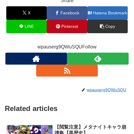
Share
X
Facebook
Hatena Bookmark
LINE
Pinterest
Copy
wpauserg9QWuSQUFollow
wpauserg9QWuSQU
Related articles
【閲覧注意】メタナイトキャラ崩
ゴシップ
壊集【黒歴史】