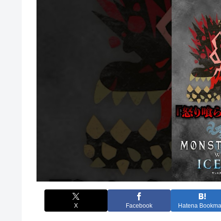
X
Facebook
Hatena Bookma