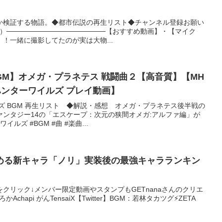
か検証する物語。◆都市伝説の再生リスト◆チャンネル登録お願い
────────────────────【おすすめ動画】・【マイク
！一緒に撮影してたのが実は大物...
GM】オメガ・プラネテス 戦闘曲２【高音質】【MH
ーハンターワイルズ プレイ動画】
ズ BGM 再生リスト ◆解説・感想 オメガ・プラネテス後半戦の
ンタジー14の「エスケープ：次元の狭間オメガ:アルファ編」が
ズ #BGM #曲 #楽曲...
める新キャラ「ノリ」実装後の最強キャラランキン
クリック↓メンバー限定動画やスタンプもGETnanaさんのクリエ
Achapi がんTensaiX【Twitter】BGM：若林タカツグ⚡ZETA