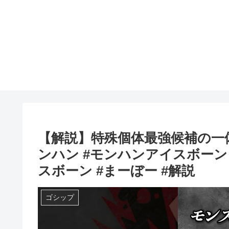
【解説】特殊個体最強候補の一
ンハン #モンハンアイスボーン
スボーン #まーぼー #解説
ゴシップ