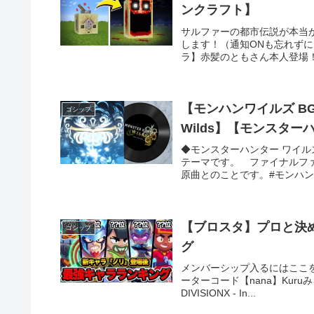
ンクラフト】
サルファーの都市伝説が本当
します！（通知ONも忘れずに）
ラ】赤髪のともさん本人登場！
【モンハンワイルズ B
ゴシップ
Wilds】【モンスタ
◆モンスターハンター ワイル
テーマです。 ファイナルファ
原曲とのことです。#モンハンワイル
【ブロスタ】プロと決
ゴシップ
グ
メンバーシップ入るにはここを
ーターコード【nana】Kuruみろか
DIVISIONX - In...