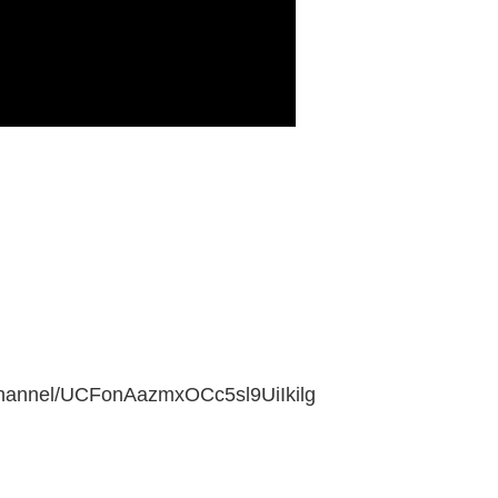
nnel/UCFonAazmxOCc5sl9UiIkilg