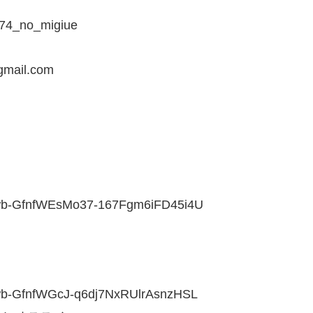
4_no_migiue
ail.com
ecwb-GfnfWEsMo37-167Fgm6iFD45i4U
ecwb-GfnfWGcJ-q6dj7NxRUlrAsnzHSL