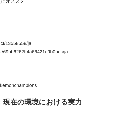
人にオススメ
ct/13558558/ja
ct/69bb6262ff4a66421d9b0bec/ja
onchampions
：現在の環境における実力