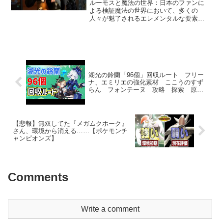
ルーモスと魔法の世界：日本のファンに
よる検証魔法の世界において、多くの
人々が魅了されるエレメンタルな要素の
一つが「光」です。「ルーモス」という
魔法は、その象徴として広く知られてい
ます。この魔法は、暗闇の中で光を灯す
能力を持ち、特にハリー・ポ...
湖光の鈴蘭「96個」回収ルート フリー
ナ、エミリエの強化素材 ここうのすず
らん フォンテーヌ 攻略 探索 原
神 ALL 96 Lakelight Lily Locations
Genshin
【悲報】無双してた『メガムクホーク』
さん、環境から消える……【ポケモンチ
ャンピオンズ】
Comments
Write a comment