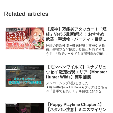
Related articles
【原神】万能炎アタッカー！「煙
ゴシップ
緋」Ver5.5最新解説 ！ おすすめ
武器・聖遺物・パーティ・目標ス
テータス【げんしん】
煙緋の最新性能を徹底解説！蒸発や過負
荷、烈開花など幅広い反応に対応できる
うえ、4凸でシールドも展開可能な万能炎
アタッカー。初心者にも扱いやすく、編
成の柔軟性も抜群です。おすすめ武器・
聖遺物・相性の良いキャラもあわせて紹
【モンハンワイルズ】スナノリュ
ゴシップ
介します■チャプターリ...
ウセイ 確定出現エリア【Monster
Hunter Wilds】簡単捕獲
メンバーシップ開設しました
★X(Twitter)⇒★TikTok⇒★グッズはこちら
※「苦手でも楽しく」を目標に好きなゲ
ームを投稿しております 同じく苦手で
も攻略したい人向けの内容となってま
す 不快なコメント、動画と関係ない個
【Poppy Playtime Chapter 4】
ゴシップ
人的なコメントは...
【ネタバレ注意】ミニスマイリン