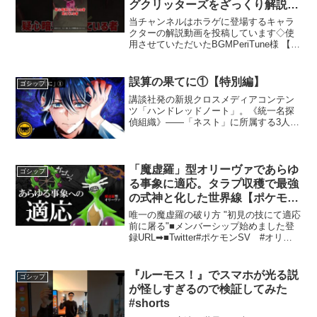
グクリッターズをざっくり解説
【ホラゲ】 #Shorts
当チャンネルはホラゲに登場するキャラ
クターの解説動画を投稿しています◇使
用させていただいたBGMPeriTune様 【バ
ート・ウィザースのTwitter】ミニスマイ
リングクリッターズ：セフヘブの住民た
ち「ミニスマイリングクリッターズ」
誤算の果てに①【特別編】
ゴシップ
は、ユ...
講談社発の新規クロスメディアコンテン
ツ「ハンドレッドノート」。《統⼀名探
偵組織》――「ネスト」に所属する3人
組、「ナイトアウル」の特別ミニシナリ
オです。ナイトアウルの元へ飛び込んで
きたのは…＝＝＝＝＝＝＝＝＝＝＝＝＝
＝＝ 【ハンドレッドノー...
「魔虚羅」型オリーヴァであらゆ
ゴシップ
る事象に適応。タラプ収穫で最強
の式神と化した世界線【ポケモン
SV】
唯一の魔虚羅の破り方 "初見の技にて適応
前に屠る"■メンバーシップ始めました登
録URL➡■Twitter#ポケモンSV #オリー
ヴァ #摩虎羅本記事では、最近の社会問
題やその影響、解決に向けた取り組みに
ついて詳しく考察します。情報は多角的
『ルーモス！』でスマホが光る説
ゴシップ
に...
が怪しすぎるので検証してみた
#shorts