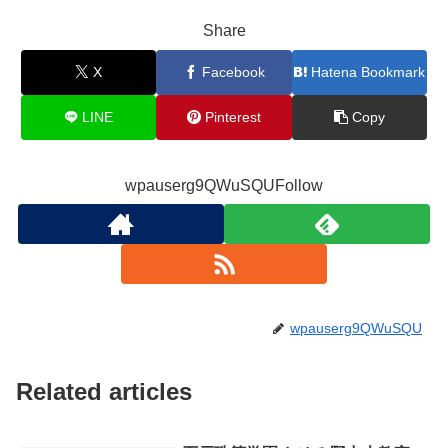
Share
X
Facebook
Hatena Bookmark
LINE
Pinterest
Copy
wpauserg9QWuSQUFollow
wpauserg9QWuSQU
Related articles