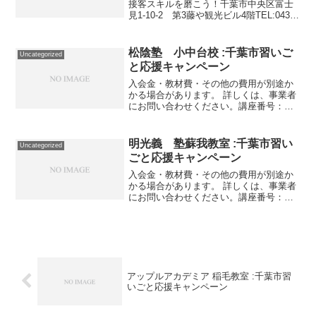
接客スキルを磨こう！千葉市中央区富士
見1-10-2 第3藤や観光ビル4階TEL:043-
307-3929スキルアップ・資格取得アシス
トICT English schoolアシストICT Engl...
松陰塾 小中台校 :千葉市習いご
Uncategorized
と応援キャンペーン
入会金・教材費・その他の費用が別途か
かる場合があります。 詳しくは、事業者
にお問い合わせください。講座番号：
1521-01-01事業者提供価格44,550円
▶22,275円利用期間 2021/11/01〜
2022/03/315教科 週5日/...
明光義 塾蘇我教室 :千葉市習い
Uncategorized
ごと応援キャンペーン
入会金・教材費・その他の費用が別途か
かる場合があります。 詳しくは、事業者
にお問い合わせください。講座番号：
1166-01-01事業者提供価格48,400円
▶24,200円利用期間 2021/11/01〜
2022/03/31授業月16回/9...
アップルアカデミア 稲毛教室 :千葉市習
いごと応援キャンペーン