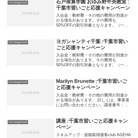
石戸珠算学園 おゆみ野中央教室 :
Uncategorized
千葉市習いごと応援キャンペーン
入会金・教材費・その他の費用が別途か
かる場合があります。その費用も
50%OFFの割引対象となります。（一部
を除く）詳しくは、事業者にお問い合わ
せください。講座・サービス番号：327-
01-01事業者提供価格33,000円▶16,500円
ヨガシャンティ千葉 :千葉市習い
Uncategorized
利用...
ごと応援キャンペーン
入会金・教材費・その他の費用が別途か
かる場合があります。その費用も
50%OFFの割引対象となります。（一部
を除く）詳しくは、事業者にお問い合わ
せください。講座・サービス番号：279-
01-01利用期間 2020/10/10〜2021/05/...
Marilyn Brunette :千葉市習いご
Uncategorized
と応援キャンペーン
入会金・教材費・その他の費用が別途か
かる場合があります。 詳しくは、事業者
にお問い合わせください。講座番号：
1413-01-01事業者提供価格47,300円
▶23,650円利用期間 2021/11/01〜
2022/03/31ヴォーカル ５回...
講座 :千葉市習いごと応援キャン
Uncategorized
ペーン
スキルアップ・資格取得接客club AGEHA