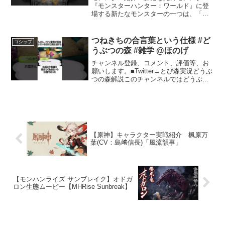
ルズ #まーぼー #解説
『モンスターハンター：ワールド』に登
場する新たなモンスターの一つは、「死
のモンスター」と呼ばれています。その
姿は、かつてのヌーエグドラに似てお
り、見た目は一言で言うとタコです。触
つねきちの合言葉という仕様 #ど
ゴシップ
手から分泌される体液は、空...
うぶつの森 #雑学 @ほのげ
チャンネル登録、コメント、評価等、お
願いします。■Twitter→とび森実況どうぶ
つの森解説このチャンネルではどうぶつ
の森をはじめ、ほのぼの楽しいゲームを
中心にプレイし解説します。#ほのげ #ど
うぶつの森稲荷家具と特別な合言葉の世
界稲荷家具...
【原神】キャラクター実戦紹介 楓原万
葉(CV：島﨑信長)「風流韻事」
【モンハンライズ サンブレイク】オドガ
ロン生態ムービー【MHRise Sunbreak】