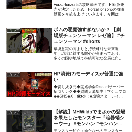
略
ForzaHorizon5の攻略動画です。PS5版発
売が決定したため、ForzaHorizon5の攻略
動画を今後も上げていきます。今回は、
チュートリアルが終わった後、まず何か
ら取り組めば良いのかについて解説しま
す。#shorts #forz...
ボムの悪魔強すぎないか？ 【劇
ゴシップ
場版チェンソーマン レゼ篇】 #チ
ェンソーマン #shorts
環境意識の高まりと持続可能な未来近
年、環境に対する関心が高まっており、
多くの国や地域で持続可能な発展に向け
た取り組みが進められています。本記事
では、環境問題の現状、持続可能な開発
の概念、そして個人や企業ができる具体
HP消費(?)モーディスが普通に強
ゴシップ
的なアクションについて考察...
い
◆切り抜き元◆開拓学会Discordサーバー
招待リンク◆◆質問大募集中!! マシュマロ
◆◆SNS◆X：tiktok：#崩壊スターレイル
#マネーウォーズ #モーディス
#honkaistarrail #hsrguide #hsrcreator...
【解説】MHWildsでまさかの登場
ゴシップ
を果たしたモンスター『暗器蛸シ
ーウー』 #モンハン #モンハンワ
イルズ #モンスターハンターワイ
モンスター紹介：新たな死のモンスター