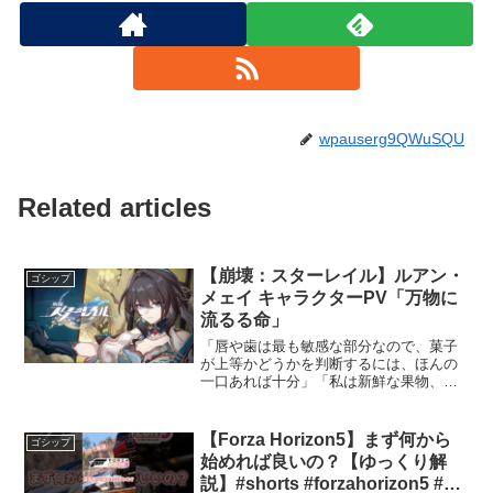
wpauserg9QWuSQU
Related articles
【崩壊：スターレイル】ルアン・
ゴシップ
メェイ キャラクターPV「万物に
流るる命」
「唇や歯は最も敏感な部分なので、菓子
が上等かどうかを判断するには、ほんの
一口あれば十分」「私は新鮮な果物、花
や木などの旬の素材を好んでいます。特
定の時期の生命形態で切り取られたもの
のほうが、ドーパミンが放出されやすい
【Forza Horizon5】まず何から
ゴシップ
ので」キャストルアン・メ...
始めれば良いの？【ゆっくり解
説】#shorts #forzahorizon5 #攻