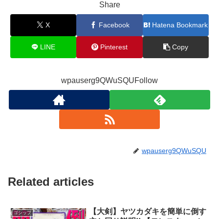
Share
X
Facebook
Hatena Bookmark
LINE
Pinterest
Copy
wpauserg9QWuSQUFollow
wpauserg9QWuSQU
Related articles
【大剣】ヤツカダキを簡単に倒す
ゴシップ