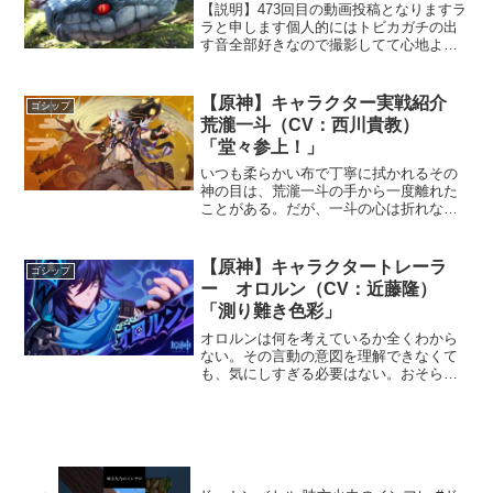
【説明】473回目の動画投稿となりますラ
ラと申します個人的にはトビカガチの出
す音全部好きなので撮影してて心地よか
ったです全モンスター中、一番足が遅い
かもしれない（ドドガマル君と張りそ
う）---------------------------...
【原神】キャラクター実戦紹介
ゴシップ
荒瀧一斗（CV：西川貴教）
「堂々参上！」
いつも柔らかい布で丁寧に拭かれるその
神の目は、荒瀧一斗の手から一度離れた
ことがある。だが、一斗の心は折れなか
った。あらゆる困難を乗り越え、元素の
力を取り戻した彼は、その熱き闘志をさ
らに燃やすこととなる。そう、それこそ
【原神】キャラクタートレーラ
ゴシップ
がきっと、「親分」が持つ...
ー オロルン（CV：近藤隆）
「測り難き色彩」
オロルンは何を考えているか全くわから
ない。その言動の意図を理解できなくて
も、気にしすぎる必要はない。おそら
く、善意でやっているのだから。CVオロ
ルン——近藤隆ーーーーーーーーーーー
ーーーオープンワールドRPG『原神（げ
んしん）』好評配信中！...