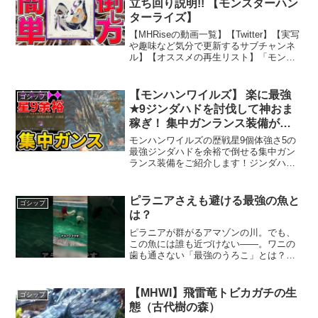
立ち回り説明!! 【モンスターハン
ターライズ】
【MHRiseの動画一覧】【Twitter】【実写
や趣味など気分で更新するサブチャンネ
ル】【オススメの再生リスト】「モンス
ターハンターワールド：アイスボーン」
「モンスターハンター2(ドス)」#大剣#ヤ
ツカダキ#立ち回り滝攻略の立ち回りと体
【モンハンワイルズ】 楽に最強
ゴシップ
験...
★9ジンダハドを討伐して神おま
稼ぎ！ 集中ガンランス装備が強
すぎる！
モンハンワイルズの歴戦星9個体強さ5の
最強ジンダハドを余裕で倒せる集中ガン
ランス装備をご紹介します！ジンダハド
は光るお守りの報酬枠も多いので神おま
稼ぎにもなります。【再生リスト】00:00
今回使用する護石･装備02:42 ジン･ダハ
ピラニアさえも避ける最強の魚と
ゴシップ
ドの初...
は？
ピラニアが群がるアマゾンの川。でも、
この魚には誰も近づけない――。ワニの
歯も通さない「最強のうろこ」とは？知
られざるアラパイマの驚きの秘密を紹介
します。#アラパイマ #ピラニア #アマゾ
ン川 #最強の魚 #巨大魚 #淡水魚 #自然ド
【MHWI】飛雷竜トビカガチの生
ゴシップ
キュメン...
態（古代樹の森）