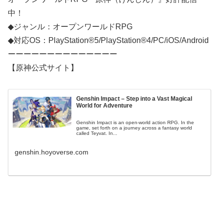
中！
◆ジャンル：オープンワールドRPG
◆対応OS：PlayStation®5/PlayStation®4/PC/iOS/Android
ーーーーーーーーーーーーーー
【原神公式サイト】
Genshin Impact – Step into a Vast Magical
World for Adventure
Genshin Impact is an open-world action RPG. In the
game, set forth on a journey across a fantasy world
called Teyvat. In...
genshin.hoyoverse.com