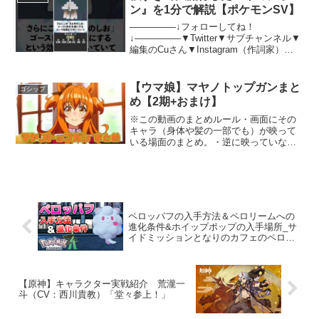
ルーネのレ...
ン』を1分で解説【ポケモンSV】
―――――↓フォローしてね！
↓―――――▼Twitter▼サブチャンネル▼
編集のCuさん▼Instagram（作詞家）
▼TikTok（ポケモンShortまとめ)#ポケモ
ンSV #ポケモン #キョジオーン #shorts
新ポケモン「巨人オン」...
【ウマ娘】マヤノトップガンまと
ゴシップ
め【2期+おまけ】
※この動画のまとめルール・画面にその
キャラ（身体や髪の一部でも）が映って
いる場面のまとめ。・逆に映っていなけ
れば、そのキャラのセリフがあってもカ
ット。・絵、人形、名前（文字）も基本
的にカウントする。・やむを得ない場合
はシーンの一部をカットす...
ペロッパフの入手方法＆ペロリームへの
進化条件&ホイップポップの入手場所_サ
イドミッションとなりのカフェのペロリ
ーム攻略【ポケモンZA】
【原神】キャラクター実戦紹介 荒瀧一
斗（CV：西川貴教）「堂々参上！」