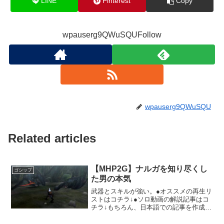
LINE
Pinterest
Copy
wpauserg9QWuSQUFollow
wpauserg9QWuSQU
Related articles
【MHP2G】ナルガを知り尽くし
ゴシップ
た男の本気
武器とスキルが強い。●オススメの再生リ
ストはコチラ↓●ソロ動画の解説記事はコ
チラ↓もちろん、日本語での記事を作成い
たします。具体的な内容をいただけませ
んので、一般的なトピックを設定して、