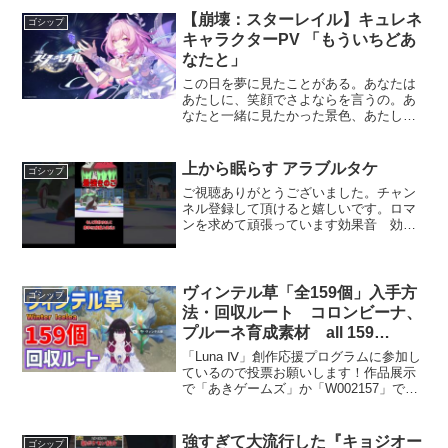
そのトピックに基づいた情報提供を行い
【崩壊：スターレイル】キュレネ
ゴシップ
ます。ここでは「パ...
キャラクターPV 「もういちどあ
なたと」
この日を夢に見たことがある。あなたは
あたしに、笑顔でさよならを言うの。あ
なたと一緒に見たかった景色、あたしは
今も、それを見つめてるわ。運命が絡み
合うこの地には、必ずまた春がやってく
る。だから、あなたは安心して旅立って
上から眠らす アラブルタケ
ゴシップ
いいのよ。あたしがここに...
ご視聴ありがとうございました。チャン
ネル登録して頂けると嬉しいです。ロマ
ンを求めて頑張っています効果音 効果
音ラボ様 #ポケモン #ポケモンSV#シ
ョート動画 #ゆっくりアブル竹の魅力と
戦略アブル竹は、ポケモンバトルにおい
て非常に注目されて...
ヴィンテル草「全159個」入手方
ゴシップ
法・回収ルート コロンビーナ、
プルーネ育成素材 all 159
Winter Icelea Locations 冬凌
「Luna Ⅳ」創作応援プログラムに参加し
草 ナド・クライ Genshin 空
ているので投票お願いします！作品展示
で「あきゲームズ」か「W002157」で検
月の歌 原神
索すると出てきます。ナド・クライの特
産、ヴィンテル草「全159個」の入手方
法・回収ルートです。コロンビーナ、プ
強すぎて大流行した『キョジオー
ゴシップ