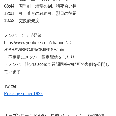
08:44 両手剣ー螭龍の剣、話死合い棒
12:01 弓ー蒼穹の狩猟弓、烈日の後嗣
13:52 交換優先度
メンバーシップ登録
https://www.youtube.com/channel/UC-
z9BHSVtBEOJPkGBIfEPSA/join
・不定期にメンバー限定配信をしたり
・メンバー限定Discordで質問回答や動画の裏側を公開し
ています
Twitter
Posts by somen1922
ーーーーーーーーーーーーーー
オープンワールドRPG『原神（げんしん）』好評配信