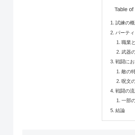
Table of
試練の概
パーティ
職業
武器
戦闘にお
敵の
呪文
戦闘の流
一部
結論